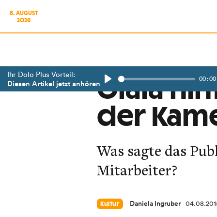
8. AUGUST
2026
Ihr Dolo Plus Vorteil:
00:00
Olala hin
Diesen Artikel jetzt anhören
Play
der Kam
Was sagte das Pub
Mitarbeiter?
Daniela Ingruber
04.08.201
Kultur