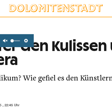
ter den Kulissen
Unmute
Settings
era
likum? Wie gefiel es den Künstler
5
, 22:45 Uhr