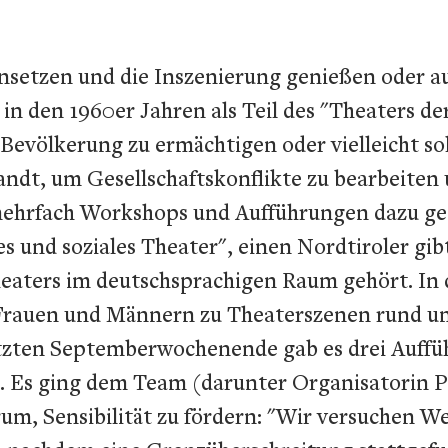
nsetzen und die Inszenierung genießen oder a
n den 1960er Jahren als Teil des "Theaters de
Bevölkerung zu ermächtigen oder vielleicht so
dt, um Gesellschaftskonflikte zu bearbeiten u
t mehrfach Workshops und Aufführungen dazu geg
s und soziales Theater", einen Nordtiroler gibt
aters im deutschsprachigen Raum gehört. In d
Frauen und Männern zu Theaterszenen rund um
tzten Septemberwochenende gab es drei Auffüh
h. Es ging dem Team (darunter Organisatorin 
um, Sensibilität zu fördern: "Wir versuchen We