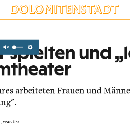
er spielten und „
Unmute
Settings
mtheater
ahres arbeiteten Frauen und Män
ung".
, 11:46 Uhr