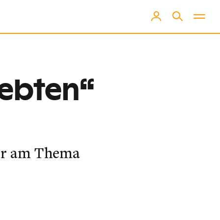
lebten“
ner am Thema