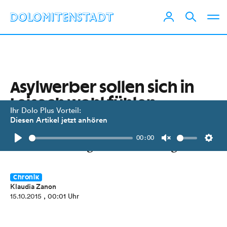
Asylwerber sollen sich in
Leisach wohl fühlen
Ihr Dolo Plus Vorteil:
Diesen Artikel jetzt anhören
Ein Dorf bereitet sich auf die Ankunft
00:00
und Betreuung von Flüchtlingen vor.
Play
Unmute
Setti
Chronik
Klaudia Zanon
15.10.2015
, 00:01 Uhr