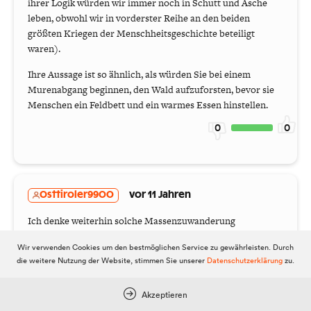
ihrer Logik würden wir immer noch in Schutt und Asche
leben, obwohl wir in vorderster Reihe an den beiden
größten Kriegen der Menschheitsgeschichte beteiligt
waren).
Ihre Aussage ist so ähnlich, als würden Sie bei einem
Murenabgang beginnen, den Wald aufzuforsten, bevor sie
Menschen ein Feldbett und ein warmes Essen hinstellen.
0
0
Osttiroler9900
vor 11 Jahren
Ich denke weiterhin solche Massenzuwanderung
zuzulassen ist grob fahrlässig. Es ist an der Zeit auch an
Wir verwenden Cookies um den bestmöglichen Service zu gewährleisten. Durch
die Österreicher zu denken! 80% der Flüchtlinge sind
die weitere Nutzung der Website, stimmen Sie unserer
Datenschutzerklärung
zu.
junge Männer, warum zeigen die Medien immer nur
Bilder von Kindern und Müttern? Warum nicht mal
Akzeptieren
Berichte über die andere Seite? Die EU ist in dieser Frage