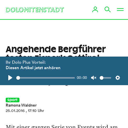
Angehende Bergführer
testen Eispark Osttirol
Ihr Dolo Plus Vorteil:
Diesen Artikel jetzt anhören
Offizielle Eröffnung mit Eiskletter-
00:00
Festival von 29. bis 31. Jänner.
Play
Unmute
Setti
Sport
Ramona Waldner
25.01.2016
, 17:10 Uhr
Mit einer ganzen Serie von Events wird am