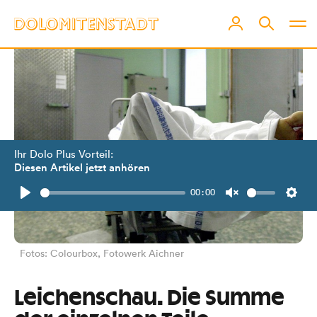
Ihr Dolo Plus Vorteil:
Diesen Artikel jetzt anhören
00:00
Play
Unmute
Setti
Fotos: Colourbox, Fotowerk Aichner
Leichenschau. Die Summe