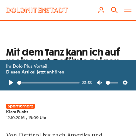
Mit dem Tanz kann ich auf
meine Art Gefühle zeigen
Ihr Dolo Plus Vorteil:
Diesen Artikel jetzt anhören
Teresa Schneider aus Dölsach lebt in
00:00
London und tanzt aus Leidenschaft.
Play
Unmute
Setti
Sportlerherz
Klara Fuchs
12.10.2016
, 19:09 Uhr
Von Osttirol bis nach Amerika und