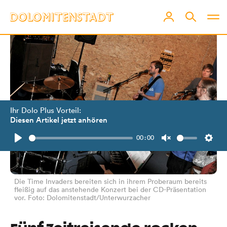
Ihr Dolo Plus Vorteil:
Diesen Artikel jetzt anhören
00:00
Play
Unmute
Setti
Die Time Invaders bereiten sich in ihrem Proberaum bereits
fleißig auf das anstehende Konzert bei der CD-Präsentation
vor. Foto: Dolomitenstadt/Unterwurzacher