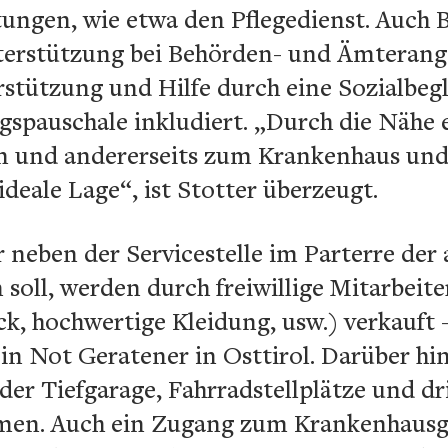
stungen, wie etwa den Pflegedienst. Auch
terstützung bei Behörden- und Ämterang
tützung und Hilfe durch eine Sozialbegl
spauschale inkludiert. „Durch die Nähe e
n und andererseits zum Krankenhaus un
 ideale Lage“, ist Stotter überzeugt.
r neben der Servicestelle im Parterre der
n soll, werden durch freiwillige Mitarbei
k, hochwertige Kleidung, usw.) verkauft 
e in Not Geratener in Osttirol. Darüber h
 der Tiefgarage, Fahrradstellplätze und d
n. Auch ein Zugang zum Krankenhausgar