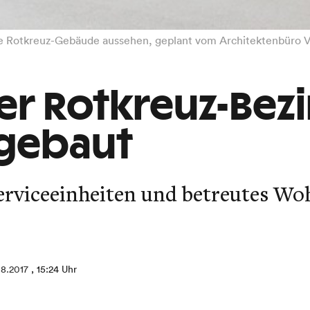
te Rotkreuz-Gebäude aussehen, geplant vom Architektenbüro Va
er Rotkreuz-Bezi
sgebaut
rviceeinheiten und betreutes Wo
08.2017
, 15:24 Uhr