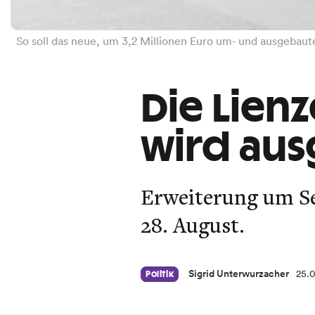
So soll das neue, um 3,2 Millionen Euro um- und ausgebau
Die Lienz
wird au
Erweiterung um Se
28. August.
Sigrid Unterwurzacher
25.
Politik