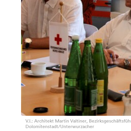
V.l.: Architekt Martin Valtiner, Bezirksgeschäftsf
Dolomitenstadt/Unterwurzacher