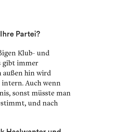
Ihre Partei?
äßigen Klub- und
s gibt immer
 außen hin wird
n intern. Auch wenn
tnis, sonst müsste man
bgestimmt, und nach
ick Haslwanter und