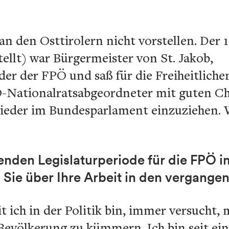
n den Osttirolern nicht vorstellen. Der
tellt) war Bürgermeister von St. Jakob,
er der FPÖ und saß für die Freiheitliche
Ö-Nationalratsabgeordneter mit guten Cha
ieder im Bundesparlament einzuziehen. 
fenden Legislaturperiode für die FPÖ i
 Sie über Ihre Arbeit in den vergange
it ich in der Politik bin, immer versucht,
Bevölkerung zu kümmern. Ich bin seit ein