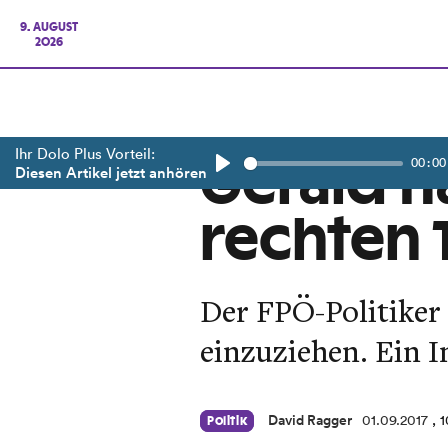
9. AUGUST
2026
Ihr Dolo Plus Vorteil:
00:00
Gerald H
Diesen Artikel jetzt anhören
Play
rechten
Der FPÖ-Politiker
einzuziehen. Ein I
David Ragger
01.09.2017
, 
Politik