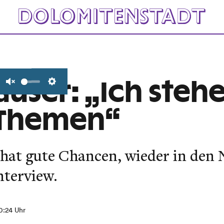
auser: „Ich stehe
Unmute
Settings
 Themen“
 hat gute Chancen, wieder in den 
nterview.
10:24 Uhr