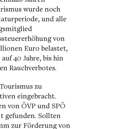
urismus wurde noch
laturperiode, und alle
gsmitglied
tssteuererhöhung von
llionen Euro belastet,
uf 40 Jahre, bis hin
len Rauchverbotes.
 Tourismus zu
tiven eingebracht.
mmen von ÖVP und SPÖ
t gefunden. Sollten
amm zur Förderung von