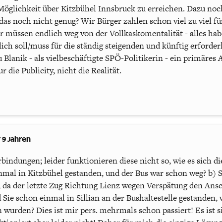
e Möglichkeit über Kitzbühel Innsbruck zu erreichen. Dazu no
 das noch nicht genug? Wir Bürger zahlen schon viel zu viel für
r müssen endlich weg von der Vollkaskomentalität - alles ha
ich soll/muss für die ständig steigenden und künftig erforder
 Blanik - als vielbeschäftigte SPÖ-Politikerin - ein primäres 
die Publicity, nicht die Realität.
 9 Jahren
 Verbindungen; leider funktionieren diese nicht so, wie es sich 
inmal in Kitzbühel gestanden, und der Bus war schon weg? b) 
 da der letzte Zug Richtung Lienz wegen Verspätung den Ansc
d Sie schon einmal in Sillian an der Bushaltestelle gestanden, 
urden? Dies ist mir pers. mehrmals schon passiert! Es ist sic