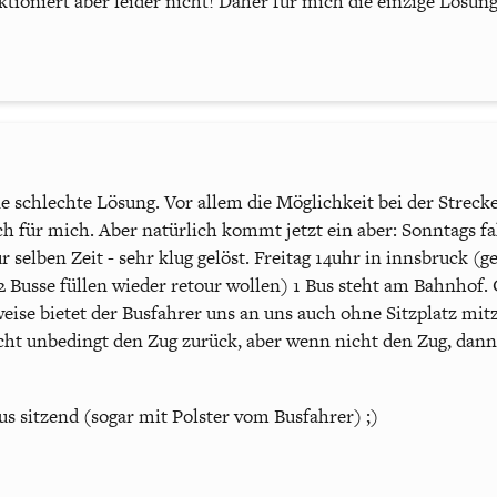
ktioniert aber leider nicht! Daher für mich die einzige Lösung:
ne schlechte Lösung. Vor allem die Möglichkeit bei der Streck
isch für mich. Aber natürlich kommt jetzt ein aber: Sonntags 
 selben Zeit - sehr klug gelöst. Freitag 14uhr in innsbruck 
 Busse füllen wieder retour wollen) 1 Bus steht am Bahnhof. C
weise bietet der Busfahrer uns an uns auch ohne Sitzplatz mi
icht unbedingt den Zug zurück, aber wenn nicht den Zug, dann
us sitzend (sogar mit Polster vom Busfahrer) ;)