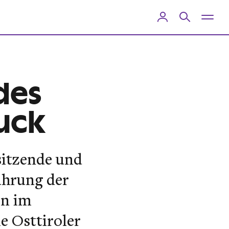
des
ruck
sitzende und
ührung der
en im
e Osttiroler