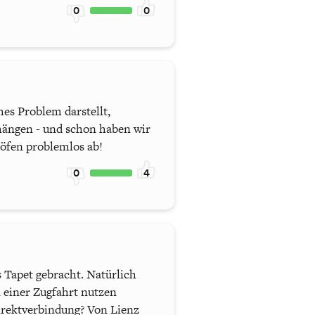
0
0
hes Problem darstellt,
hängen - und schon haben wir
höfen problemlos ab!
0
4
 Tapet gebracht. Natürlich
 einer Zugfahrt nutzen
Direktverbindung? Von Lienz