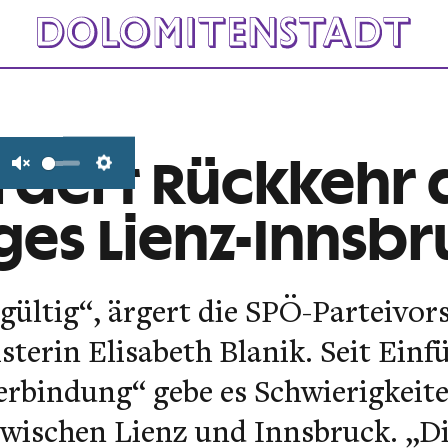
ordert Rückkehr 
Unmute
Settings
ges Lienz-Innsb
gültig“, ärgert die SPÖ-Parteivor
terin Elisabeth Blanik. Seit Einf
erbindung“ gebe es Schwierigkeit
wischen Lienz und Innsbruck. „Di