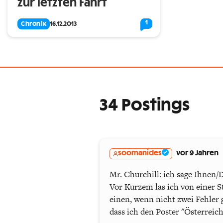
zur letzten Fahrt
1
Chronik
16.12.2013
34 Postings
soomanides
vor 9 Jahren
Mr. Churchill: ich sage Ihnen/D
Vor Kurzem las ich von einer S
einen, wenn nicht zwei Fehle
dass ich den Poster "Österreich