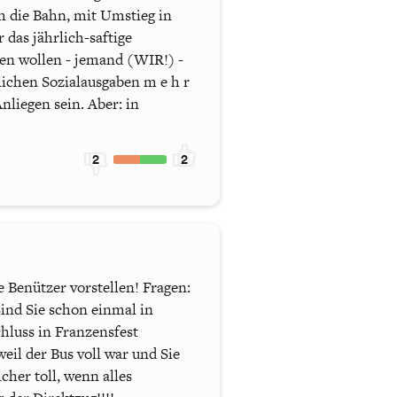
ch die Bahn, mit Umstieg in
 das jährlich-saftige
ben wollen - jemand (WIR!) -
lichen Sozialausgaben m e h r
Anliegen sein. Aber: in
2
2
die Benützer vorstellen! Fragen:
Sind Sie schon einmal in
hluss in Franzensfest
weil der Bus voll war und Sie
her toll, wenn alles