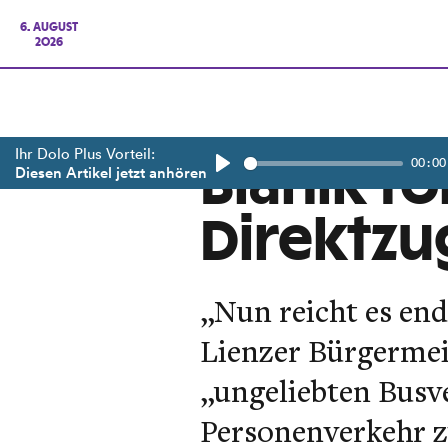
6. AUGUST
2026
Ihr Dolo Plus Vorteil:
00:00
Blanik f
Diesen Artikel jetzt anhören
Play
Direktzu
„Nun reicht es end
Lienzer Bürgermeis
„ungeliebten Busv
Personenverkehr z