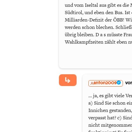
und vom Iseltal aus gibt es di
Südtirol, und eben den Bus. Ist
Milliarden-Defizit der ÖBB! Wi
werden schon blechen. Schließl
übrig bleiben. D a s müsste Frau
Wahlkampfzeiten zählt eben nur 
anton2009
vor
... ja, es gibt viele
a) Sind Sie schon e
Innichen gestanden,
verpasst hat? c) Sin
nicht mitgenommen w