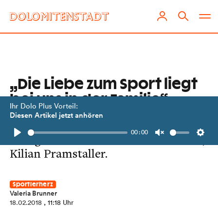
„Die Liebe zum Sport liegt
bei uns in der Familie“
Ihr Dolo Plus Vorteil:
Diesen Artikel jetzt anhören
Eine Gondelfahrt mit Osttirols
00:00
erfolgreichstem Nachwuchsskifahrer,
Play
Unmute
Setti
Kilian Pramstaller.
Sportlerherz
Valeria Brunner
18.02.2018
, 11:18 Uhr