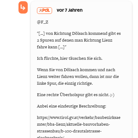
PdL
vor 7 Jahren
@F_Z
"[...] von Richtung Dölsach kommend gibt es
2 Spuren auf denen man Richtung Lienz
fahre kann [...]"
Ich fürchte, hier täuschen Sie sich.
Wenn Sie von Dölsach kommen und nach
Lienz weiter fahren wollen, dann ist nur die
linke Spur, die einzig richtige.
Eine rechte Überholspur gibt es nicht. ;-)
Anbei eine eindeutige Beschreibung:
https://www.tirol.gv.at/verkehr/baubezirksae
mter/bba-lienz/aktuelle-bauvorhaben-
strassenbau/b-100-drautalstrasse-
glocknerkreis/