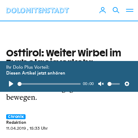
Osttirol: Weiter Wirbel im
Turbokreisverkehr
Ihr Dolo Plus Vorteil:
Diesen Artikel jetzt anhören
Nach wie vor gibt es Verwegene, die
00:00
sich am liebsten gegen den Strom
Play
Unmute
Setti
bewegen.
Chronik
Redaktion
11.04.2019
, 15:33 Uhr