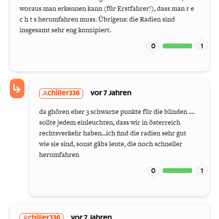
woraus man erkennen kann (für Erstfahrer!), dass man r e
c h t s herumfahren muss. Übrigens: die Radien sind
insgesamt sehr eng konzipiert.
0
1
chiller336
vor 7 Jahren
da ghören eher 3 schwarze punkte für die blinden ....
sollte jedem einleuchten, dass wir in österreich
rechtsverkehr haben...ich find die radien sehr gut
wie sie sind, sonst gäbs leute, die noch schneller
herumfahren
0
1
chiller336
vor 7 Jahren