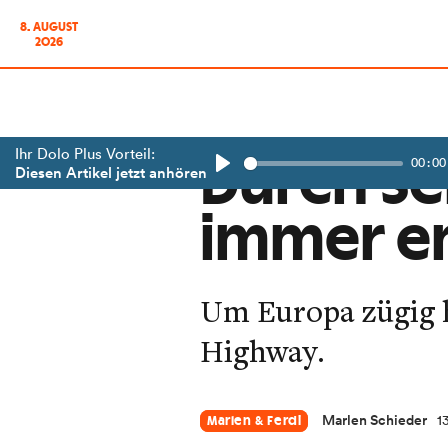
8. AUGUST
2026
Ihr Dolo Plus Vorteil:
00:00
Durch Se
Diesen Artikel jetzt anhören
Play
immer e
Um Europa zügig h
Highway.
Marlen Schieder
1
Marlen & Ferdi