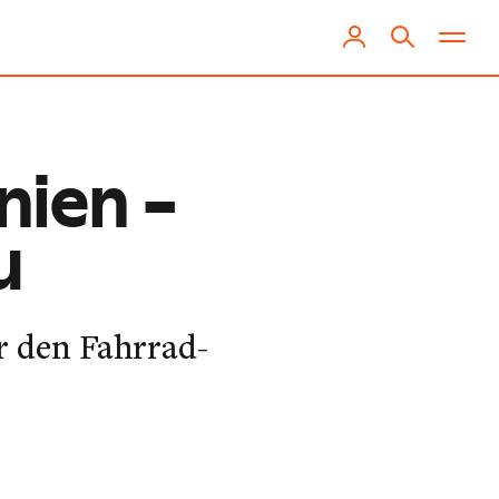
nien –
u
r den Fahrrad-