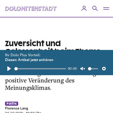
Zuversicht und
Gelassenheit beim Thema
Ihr Dolo Plus Vorteil:
Migration
Diesen Artikel jetzt anhören
00:00
Tiroler Integrationsmonitor zeigt
Play
Unmute
Setti
positive Veränderung des
Meinungsklimas.
Politik
Florence Lang