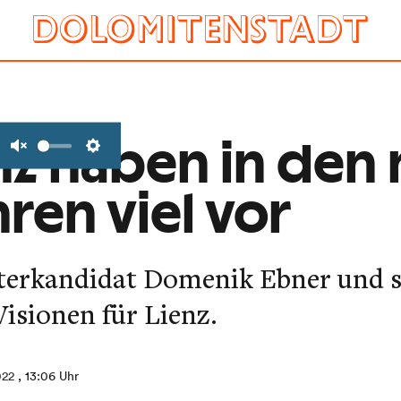
nz haben in den
Unmute
Settings
ren viel vor
erkandidat Domenik Ebner und 
Visionen für Lienz.
022
, 13:06 Uhr