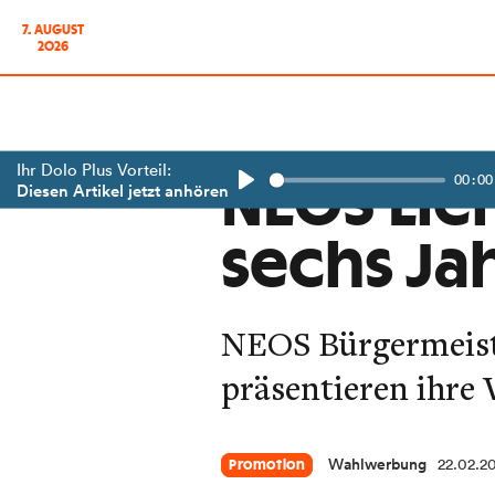
7. AUGUST
2026
Ihr Dolo Plus Vorteil:
00:00
NEOS Lie
Diesen Artikel jetzt anhören
Play
sechs Jah
NEOS Bürgermeist
präsentieren ihre 
Wahlwerbung
22.02.2
Promotion