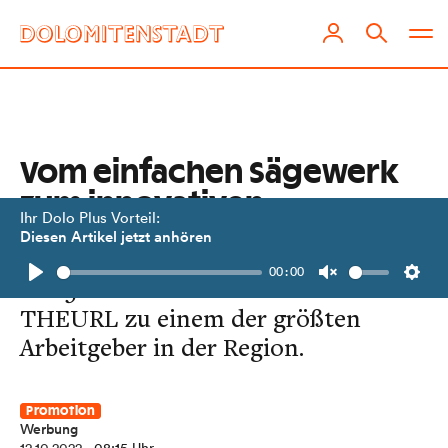
Vom einfachen Sägewerk
zum innovativen
Ihr Dolo Plus Vorteil:
Industriebetrieb
Diesen Artikel jetzt anhören
00:00
Mit 380 Mitarbeiter:innen zählt
Play
Unmute
Setti
THEURL zu einem der größten
Arbeitgeber in der Region.
Promotion
Werbung