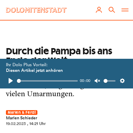
Durch die Pampa bis ans
Ende der Welt
Ihr Dolo Plus Vorteil:
Diesen Artikel jetzt anhören
Von Sitzfleisch und Gegrilltem, Messi
00:00
und Messies, langen Tagen und
Play
Unmute
Setti
vielen Umarmungen.
Marlen & Ferdi
Marlen Schieder
19.02.2023
, 14:21 Uhr