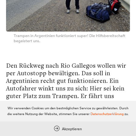
Trampen in Argentinien funktioniert super! Die Hilfsbereitschaft
begeistert uns.
Den Rückweg nach Rio Gallegos wollen wir
per Autostopp bewältigen. Das soll in
Argentinien recht gut funktionieren. Ein
Autofahrer winkt uns zu sich: Hier sei kein
guter Platz zum Trampen. Er fährt uns
gerne zum Stadtausgang, wo es einfacher
Wir verwenden Cookies um den bestmöglichen Service zu gewährleisten. Durch
ist, eine Mitfahrgelegenheit zu finden. Dort
die weitere Nutzung der Website, stimmen Sie unserer
Datenschutzerklärung
zu.
hält auch gleich ein Lkw. Der brasilianische
Fahrer ist lustig, hört gute Musik und
Akzeptieren
unterhält sich gern - ob mit uns oder mit