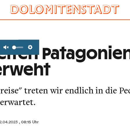
eiten Patagonie
Unmute
Settings
erweht
eise" treten wir endlich in die Pe
 erwartet.
2.04.2023
, 08:15 Uhr