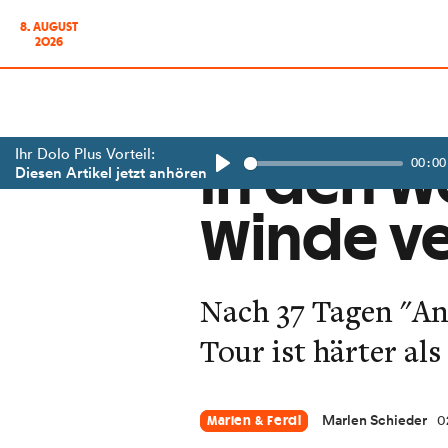
8. AUGUST
2026
Ihr Dolo Plus Vorteil:
00:00
In den W
Diesen Artikel jetzt anhören
Play
Winde v
Nach 37 Tagen "Anr
Tour ist härter als
Marlen Schieder
0
Marlen & Ferdi