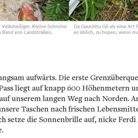
r Volksheiliger. Kleine Schreine
Da Gauchito Gil als eine Art 
m Rand von Landstraßen.
es üblich, zu hupen, wenn ma
s langsam aufwärts. Die erste Grenzüberq
-Pass liegt auf knapp 600 Höhenmetern un
auf unserem langen Weg nach Norden. An
nsere Taschen nach frischen Lebensmitt
Ich setze die Sonnenbrille auf, nicke Fer
e.