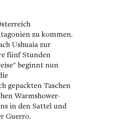
sterreich
Patagonien zu kommen.
ach Ushuaia zur
re fünf Stunden
reise" beginnt nun
die
sch gepackten Taschen
ischen Warmshower-
uns in den Sattel und
er Guerro.