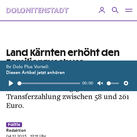
Land Kärnten erhöht den
Familienzuschuss
Ihr Dolo Plus Vorteil:
Diesen Artikel jetzt anhören
Geboten wird eine monatliche,
00:00
einkommensabhängige
Play
Unmute
Setti
Transferzahlung zwischen 58 und 261
Euro.
Politik
Redaktion
04.12.2023
, 12:11 Uhr