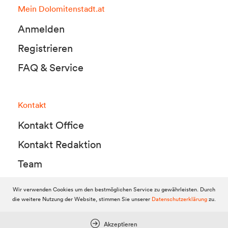
Mein Dolomitenstadt.at
Anmelden
Registrieren
FAQ & Service
Kontakt
Kontakt Office
Kontakt Redaktion
Team
Wir verwenden Cookies um den bestmöglichen Service zu gewährleisten. Durch
die weitere Nutzung der Website, stimmen Sie unserer
Datenschutzerklärung
zu.
© 2010-2026 Dolomitenstadt.at
Dolomitenstadt Media KG, Dolomitenstraße 1 / 7. Stock, 9900 Lienz,
Tel.:
04852 700500
Akzeptieren