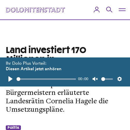
Land investiert 170
Millionen in
Ihr Dolo Plus Vorteil:
Kinderbetreuung
Diesen Artikel jetzt anhören
00:00
Bei einem Gespräch mit Osttirols
Play
Unmute
Setti
Bürgermeistern erläuterte
Landesrätin Cornelia Hagele die
Umsetzungspläne.
Politik