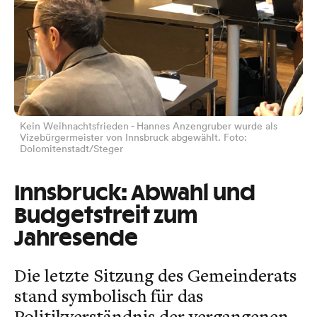
Kein Weihnachtsfrieden - Hannes Anzengruber wurde als
Vizebürgermeister von Innsbruck abgewählt. Foto:
Dolomitenstadt/Steger
Innsbruck: Abwahl und
Budgetstreit zum
Jahresende
Die letzte Sitzung des Gemeinderats
stand symbolisch für das
Politikverständnis der vergangenen