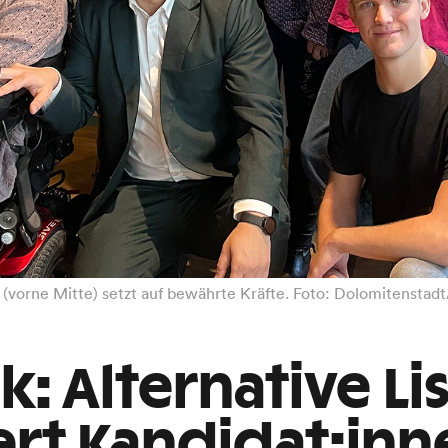
 (vorne Mitte) setzt auf bewährte Kräfte. Foto: Dolomitenstad
: Alternative Li
ert Kandidat:inn