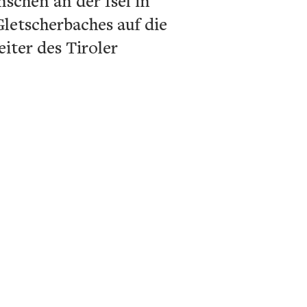
chen an der Isel in
letscherbaches auf die
iter des Tiroler