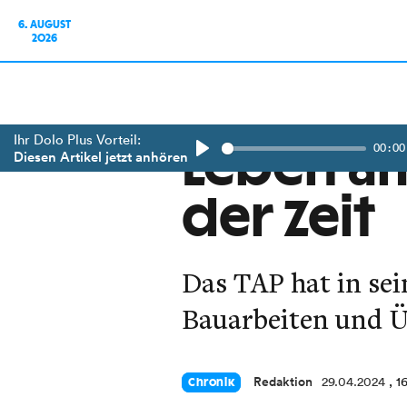
6. AUGUST
2026
Ihr Dolo Plus Vorteil:
00:00
Leben am 
Diesen Artikel jetzt anhören
Play
der Zeit
Das TAP hat in sei
Bauarbeiten und Ü
Redaktion
29.04.2024
, 1
Chronik