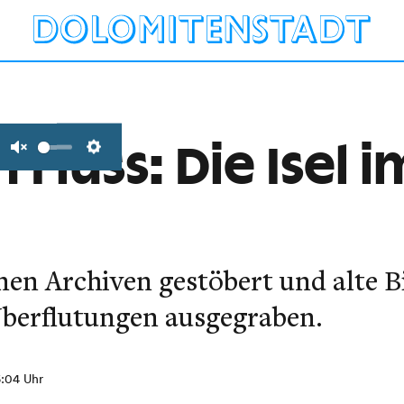
Fluss: Die Isel i
Unmute
Settings
nen Archiven gestöbert und alte B
berflutungen ausgegraben.
6:04 Uhr