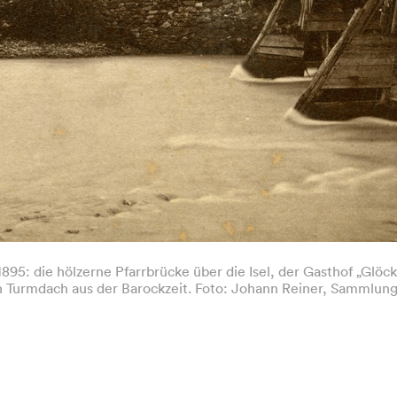
1895: die hölzerne Pfarrbrücke über die Isel, der Gasthof „Glöck
n Turmdach aus der Barockzeit. Foto: Johann Reiner, Sammlung