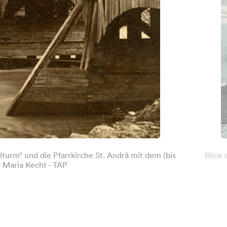
lturm“ und die Pfarrkirche St. Andrä mit dem (bis
Blick 
 Maria Kecht - TAP