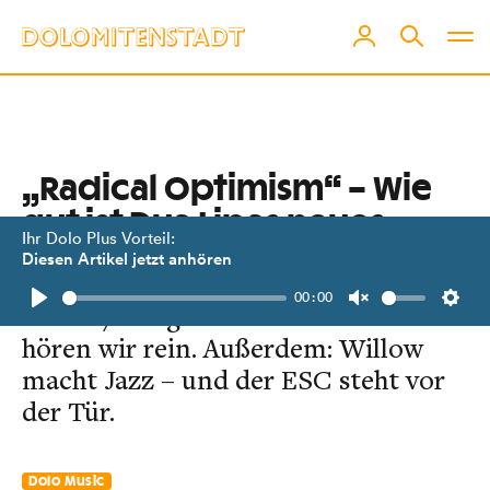
„Radical Optimism“ – Wie
gut ist Dua Lipas neues
Ihr Dolo Plus Vorteil:
Album?
Diesen Artikel jetzt anhören
00:00
In der 7. Ausgabe von Dolo Music
Play
Unmute
Setti
hören wir rein. Außerdem: Willow
macht Jazz – und der ESC steht vor
der Tür.
Dolo Music