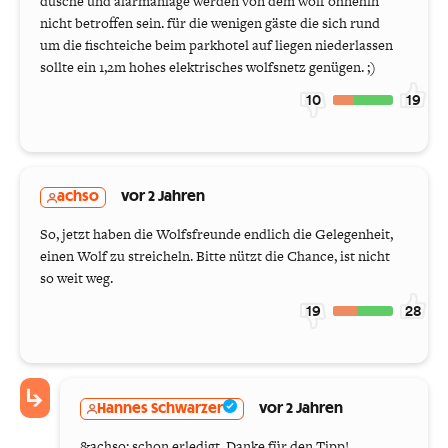
dusche und alarmanlage werden von dem wolf ohnehin
nicht betroffen sein. für die wenigen gäste die sich rund
um die fischteiche beim parkhotel auf liegen niederlassen
sollte ein 1,2m hohes elektrisches wolfsnetz genügen. ;)
10
19
achso
vor 2 Jahren
So, jetzt haben die Wolfsfreunde endlich die Gelegenheit,
einen Wolf zu streicheln. Bitte nützt die Chance, ist nicht
so weit weg.
19
28
Hannes Schwarzer
vor 2 Jahren
&achso: schon erledigt. Danke für den Tipp!