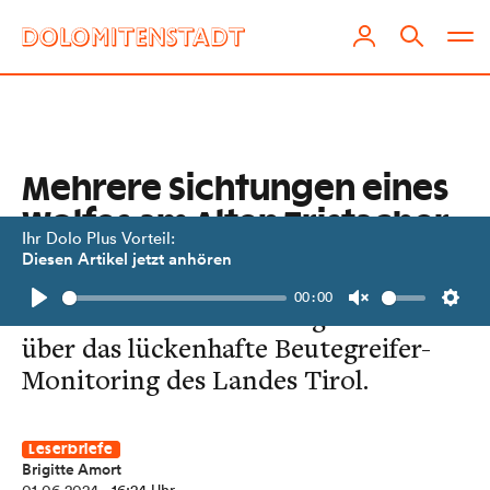
Mehrere Sichtungen eines
Wolfes am Alten Tristacher
Ihr Dolo Plus Vorteil:
See
Diesen Artikel jetzt anhören
00:00
Ein offener Brief von Brigitte Amort
Play
Unmute
Setti
über das lückenhafte Beutegreifer-
Monitoring des Landes Tirol.
Leserbriefe
Brigitte Amort