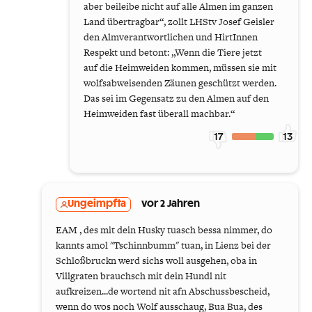
aber beileibe nicht auf alle Almen im ganzen
Land übertragbar“, zollt LHStv Josef Geisler
den Almverantwortlichen und HirtInnen
Respekt und betont: „Wenn die Tiere jetzt
auf die Heimweiden kommen, müssen sie mit
wolfsabweisenden Zäunen geschützt werden.
Das sei im Gegensatz zu den Almen auf den
Heimweiden fast überall machbar.“
17
13
Ungeimpfta
vor 2 Jahren
EAM , des mit dein Husky tuasch bessa nimmer, do
kannts amol "Tschinnbumm" tuan, in Lienz bei der
Schloßbruckn werd sichs woll ausgehen, oba in
Villgraten brauchsch mit dein Hundl nit
aufkreizen...de wortend nit afn Abschussbescheid,
wenn do wos noch Wolf ausschaug, Bua Bua, des