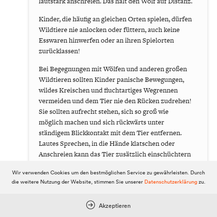
lautstark anschreien. Das hält den Wolf auf Distanz.
Kinder, die häufig an gleichen Orten spielen, dürfen
Wildtiere nie anlocken oder füttern, auch keine
Esswaren hinwerfen oder an ihren Spielorten
zurücklassen!
Bei Begegnungen mit Wölfen und anderen großen
Wildtieren sollten Kinder panische Bewegungen,
wildes Kreischen und fluchtartiges Wegrennen
vermeiden und dem Tier nie den Rücken zudrehen!
Sie sollten aufrecht stehen, sich so groß wie
möglich machen und sich rückwärts unter
ständigem Blickkontakt mit dem Tier entfernen.
Lautes Sprechen, in die Hände klatschen oder
Anschreien kann das Tier zusätzlich einschüchtern
und zum Verschwinden bewegen.
Wir verwenden Cookies um den bestmöglichen Service zu gewährleisten. Durch
die weitere Nutzung der Website, stimmen Sie unserer
Datenschutzerklärung
zu.
QUELLE: NATURSCHUTZBUND.AT
3
11
Akzeptieren