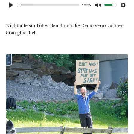
00:26
Play
Mute
Sett
Nicht alle sind über den durch die Demo verursachten
Stau glücklich.