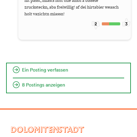
nit passt, miasts holt olle amol a bissele
zrucksteckn, aba freiwillig! af dei hirtabier weasch
holt vazichtn miassn!
2
3
Ein Posting verfassen
8 Postings anzeigen
DOLOMITENSTADT