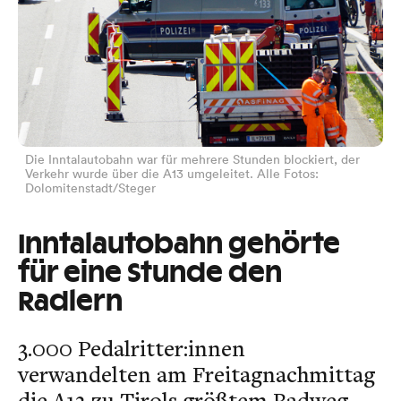
Die Inntalautobahn war für mehrere Stunden blockiert, der
Verkehr wurde über die A13 umgeleitet. Alle Fotos:
Dolomitenstadt/Steger
Inntalautobahn gehörte
für eine Stunde den
Radlern
3.000 Pedalritter:innen
verwandelten am Freitagnachmittag
die A12 zu Tirols größtem Radweg.