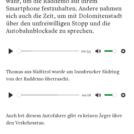
wahr, um die Raddemo auf ihrem
Smartphone festzuhalten. Andere nahmen
sich auch die Zeit, um mit Dolomitenstadt
über den unfreiwilligen Stopp und die
Autobahnblockade zu sprechen.
00:53
Play
Mute
Sett
Thomas aus Südtirol wurde am Innsbrucker Südring
von der Raddemo überrascht.
00:18
Play
Mute
Sett
Auch bei diesem Autofahrer gibt es keinen Ärger über
den Verkehrsstau.