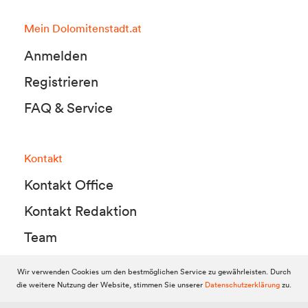
Mein Dolomitenstadt.at
Anmelden
Registrieren
FAQ & Service
Kontakt
Kontakt Office
Kontakt Redaktion
Team
Wir verwenden Cookies um den bestmöglichen Service zu gewährleisten. Durch
die weitere Nutzung der Website, stimmen Sie unserer
Datenschutzerklärung
zu.
© 2010-2026 Dolomitenstadt.at
Dolomitenstadt Media KG, Dolomitenstraße 1 / 7. Stock, 9900 Lienz,