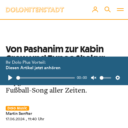
Von Pashanim zur Kabin
Crew und Tupac Shakur
Ihr Dolo Plus Vorteil:
Diesen Artikel jetzt anhören
Dolo Music #13 bringt
00:00
Rapgeschichten – und den besten
Play
Unmute
Setti
Fußball-Song aller Zeiten.
Dolo Music
Martin Senfter
17.06.2024
, 11:40 Uhr