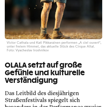
Victor Cathala und Kati Pikkarainen performen „A ciel ouvert“,
unter freiem Himmel, das aktuelle Stück des Cirque Aïtal.
Foto: Vyacheslav Iroshnikov
OLALA setzt auf große
Gefühle und kulturelle
Verständigung
Das Leitbild des diesjährigen
Straßenfestivals spiegelt sich
besonders in der Performance zweier