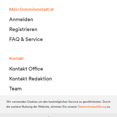
Mein Dolomitenstadt.at
Anmelden
Registrieren
FAQ & Service
Kontakt
Kontakt Office
Kontakt Redaktion
Team
Wir verwenden Cookies um den bestmöglichen Service zu gewährleisten. Durch
die weitere Nutzung der Website, stimmen Sie unserer
Datenschutzerklärung
zu.
© 2010-2026 Dolomitenstadt.at
Dolomitenstadt Media KG, Dolomitenstraße 1 / 7. Stock, 9900 Lienz,