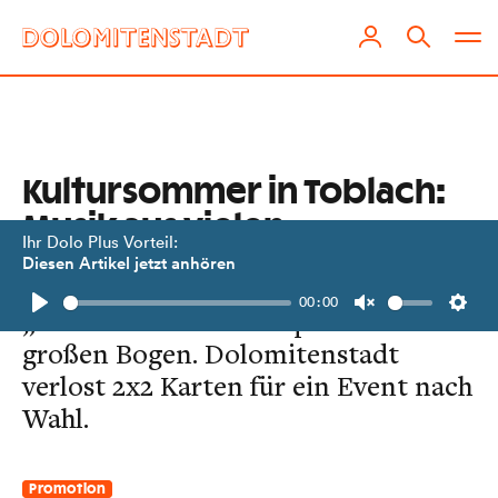
Kultursommer in Toblach:
Musik aus vielen
Ihr Dolo Plus Vorteil:
Richtungen
Diesen Artikel jetzt anhören
00:00
„Festival Dolomites“ spannt einen
Play
Unmute
Setti
großen Bogen. Dolomitenstadt
verlost 2x2 Karten für ein Event nach
Wahl.
Promotion