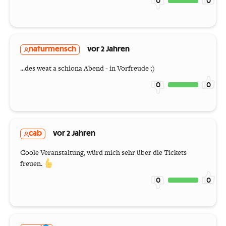
0
0
naturmensch
vor 2 Jahren
...des weat a schiona Abend - in Vorfreude ;)
0
0
cab
vor 2 Jahren
Coole Veranstaltung, würd mich sehr über die Tickets
freuen.
0
0