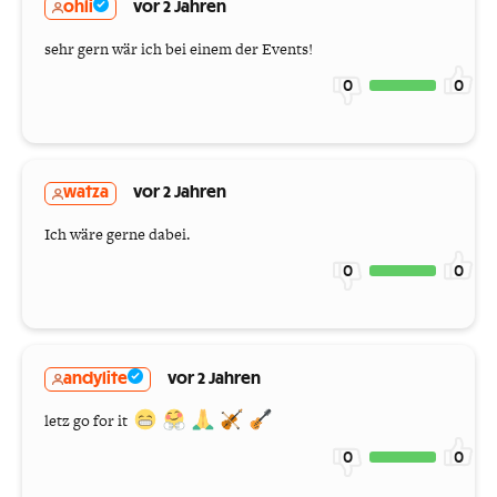
ohli
vor 2 Jahren
sehr gern wär ich bei einem der Events!
0
0
watza
vor 2 Jahren
Ich wäre gerne dabei.
0
0
andylite
vor 2 Jahren
letz go for it
0
0