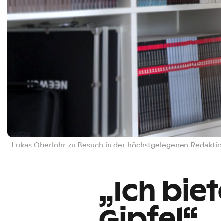
Lukas Oberlohr zu Besuch in der höchstgelegenen Redaktio
„Ich biet
Gipfel“