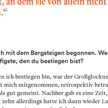
, an dem sie von allein nicht
.“
üh mit dem Bergsteigen begonnen. Wel
igste, den du bestiegen bist?
en ich bestiegen bin, war der Großglockne
at mich mitgenommen, retrospektiv betrac
ls gut gemeint. Nachher gab es eine Zeit,
it zehn allerdings hatte ich dann wieder