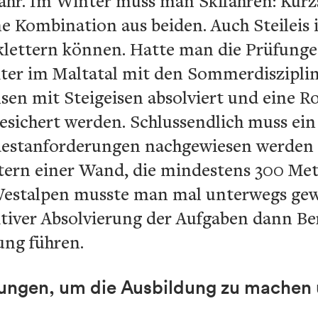
Jahr. Im Winter muss man Skifahren: Kur
 Kombination aus beiden. Auch Steileis 
klettern können. Hatte man die Prüfung
iter im Maltatal mit den Sommerdiszipli
lsen mit Steigeisen absolviert und eine 
sichert werden. Schlussendlich muss ein 
estanforderungen nachgewiesen werden 
ttern einer Wand, die mindestens 300 Met
 Westalpen musste man mal unterwegs gew
sitiver Absolvierung der Aufgaben dann B
tung führen.
ungen, um die Ausbildung zu machen 