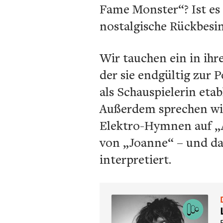
Fame Monster“? Ist es
nostalgische Rückbesi
Wir tauchen ein in ih
der sie endgültig zur P
als Schauspielerin eta
Außerdem sprechen wir 
Elektro-Hymnen auf „
von „Joanne“ – und da
interpretiert.