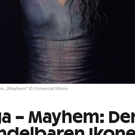
bum „Mayhem“ © Universal Music
a – Mayhem: De
ndelbaren Ikon