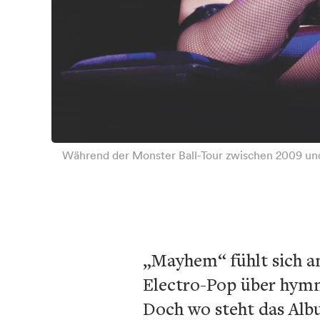
Während der Monster Ball-Tour zwischen 2009 und 
„Mayhem“ fühlt sich an
Electro-Pop über hymn
Doch wo steht das Alb