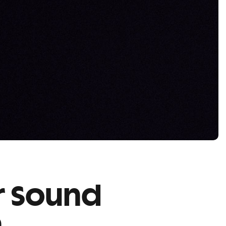
r Sound
e