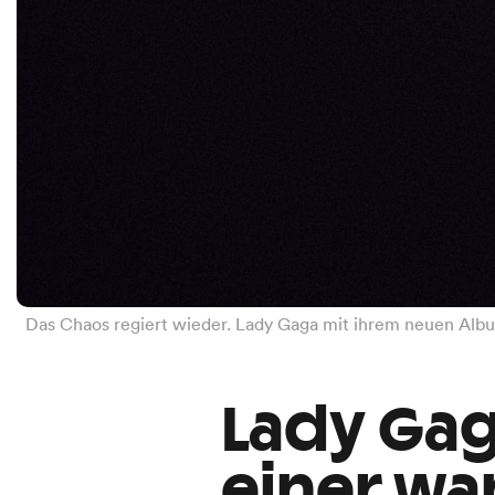
Das Chaos regiert wieder. Lady Gaga mit ihrem neuen Al
Lady Gag
einer wa