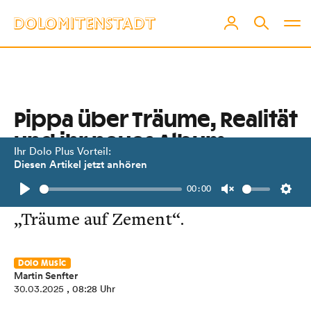
Pippa über Träume, Realität
und ihr neues Album
Ihr Dolo Plus Vorteil:
Diesen Artikel jetzt anhören
Die Wiener Sängerin im Gespräch bei
00:00
Dolo-Music über ihre neue Platte
Play
Unmute
Setti
„Träume auf Zement“.
Dolo Music
Martin Senfter
30.03.2025
, 08:28 Uhr