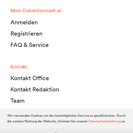
Mein Dolomitenstadt.at
Anmelden
Registrieren
FAQ & Service
Kontakt
Kontakt Office
Kontakt Redaktion
Team
Wir verwenden Cookies um den bestmöglichen Service zu gewährleisten. Durch
die weitere Nutzung der Website, stimmen Sie unserer
Datenschutzerklärung
zu.
© 2010-2026 Dolomitenstadt.at
Dolomitenstadt Media KG, Dolomitenstraße 1 / 7. Stock, 9900 Lienz,