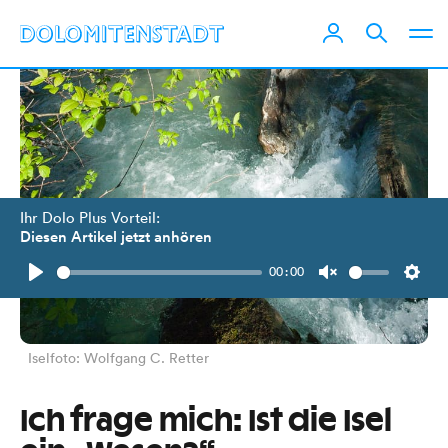
Ihr Dolo Plus Vorteil:
Diesen Artikel jetzt anhören
00:00
Play
Unmute
Setti
Iselfoto: Wolfgang C. Retter
Ich frage mich: Ist die Isel