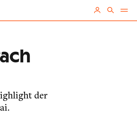
tach
ighlight der
ai.