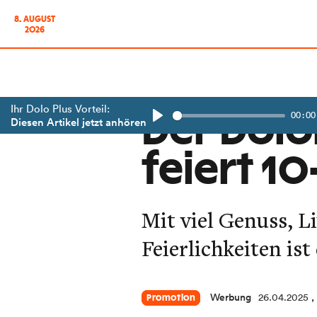
8. AUGUST
2026
Ihr Dolo Plus Vorteil:
00:00
Der Dolo
Diesen Artikel jetzt anhören
Play
feiert 1
Mit viel Genuss, L
Feierlichkeiten is
Werbung
26.04.2025
,
Promotion