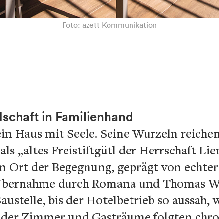
Foto: azett Kommunikation
dschaft in Familienhand
in Haus mit Seele. Seine Wurzeln reichen 
 als „altes Freistiftgütl der Herrschaft Li
in Ort der Begegnung, geprägt von echter
r Übernahme durch Romana und Thomas Wi
Baustelle, bis der Hotelbetrieb so aussah, w
der Zimmer und Gasträume folgten chrono