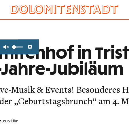
mitenhof in Tris
Unmute
Settings
0-Jahre-Jubiläum
ive-Musik & Events! Besonderes H
t der „Geburtstagsbrunch“ am 4. M
 10:05 Uhr