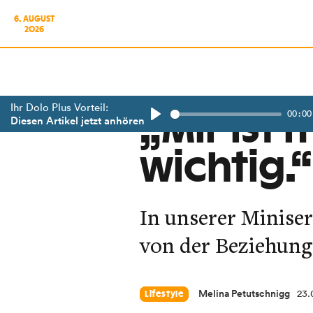
6. AUGUST
2026
Ihr Dolo Plus Vorteil:
00:00
„Mir ist
Diesen Artikel jetzt anhören
Play
wichtig.“
In unserer Miniser
von der Beziehung
Melina Petutschnigg
23.
Lifestyle