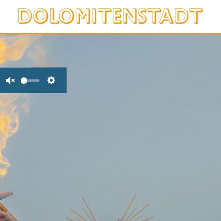
Unmute
Settings