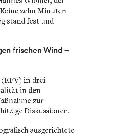
 Hannes Wibmer, der
. Keine zehn Minuten
eg stand fest und
gen frischen Wind –
 (KFV) in drei
alität in den
 Maßnahme zur
 hitzige Diskussionen.
ografisch ausgerichtete