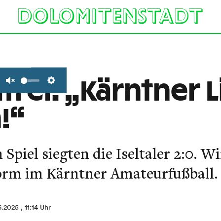
rei: „Kärntner L
Unmute
Settings
!“
Spiel siegten die Iseltaler 2:0. 
orm im Kärntner Amateurfußball.
6.2025
, 11:14 Uhr