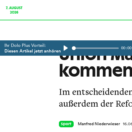
7. AUGUST
2026
Ihr Dolo Plus Vorteil:
00:00
Union Mat
Diesen Artikel jetzt anhören
Play
kommen
Im entscheidenden 
außerdem der Ref
Manfred Niederwieser
16.0
Sport