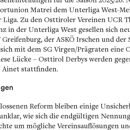
Sportunion Matrei dem Unterliga West-M
 Liga. Zu den Osttiroler Vereinen UCR Th
z in der Unterliga West gesellen sich ne
SV Greifenburg, der ASKÖ Irschen und der S
 sich mit dem SG Virgen/Prägraten eine O
diese Lücke – Osttirol Derbys werden geg
Ainet stattfinden.
agen
hlossenen Reform bleiben einige Unsicher
 unklar, wie sich die endgültigen Nennu
üchte um mögliche Vereinsauflösungen un