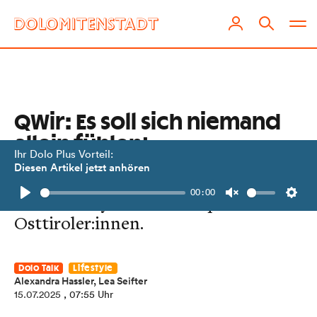
QWir: Es soll sich niemand
allein fühlen!
Ihr Dolo Plus Vorteil:
Diesen Artikel jetzt anhören
Sabrina und Kathrin veranstalten
00:00
Community-Treffen für queere
Play
Unmute
Setti
Osttiroler:innen.
Dolo Talk
Lifestyle
Alexandra Hassler
,
Lea Seifter
15.07.2025
, 07:55 Uhr