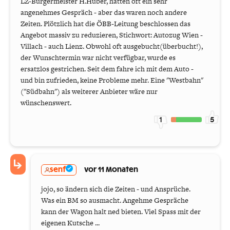
LZ-Bürgermeister H.Huber, hatten oft ein sehr
angenehmes Gespräch - aber das waren noch andere
Zeiten. Plötzlich hat die ÖBB-Leitung beschlossen das
Angebot massiv zu reduzieren, Stichwort: Autozug Wien -
Villach - auch Lienz. Obwohl oft ausgebucht(überbucht!),
der Wunschtermin war nicht verfügbar, wurde es
ersatzlos gestrichen. Seit dem fahre ich mit dem Auto -
und bin zufrieden, keine Probleme mehr. Eine "Westbahn"
("Südbahn") als weiterer Anbieter wäre nur
wünschenswert.
1
5
senf
vor 11 Monaten
jojo, so ändern sich die Zeiten - und Ansprüche.
Was ein BM so ausmacht. Angehme Gespräche
kann der Wagon halt ned bieten. Viel Spass mit der
eigenen Kutsche ...