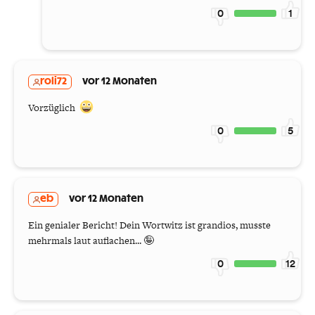
0
1
roli72
vor 12 Monaten
Vorzüglich
0
5
eb
vor 12 Monaten
Ein genialer Bericht! Dein Wortwitz ist grandios, musste
mehrmals laut auflachen... 🤪
0
12