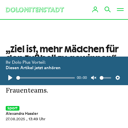
„Ziel ist, mehr Mädchen für
den Fußball zu gewinnen“
Ihr Dolo Plus Vorteil:
Diesen Artikel jetzt anhören
Rapid-Obmann Didi Müller reagiert
00:00
auf den Unmut aus den Reihen des
Play
Unmute
Setti
Frauenteams.
Sport
Alexandra Hassler
27.08.2025
, 13:49 Uhr