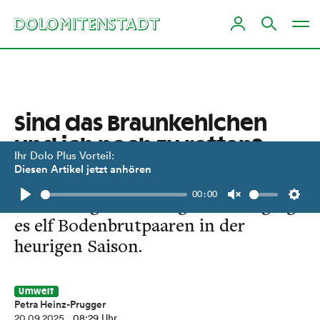
Sind das Braunkehlchen
und ich noch zu retten?
Ihr Dolo Plus Vorteil:
Diesen Artikel jetzt anhören
Erfahrungsbericht einer
00:00
Wiesenvogelbeauftragten. So erging
Play
Unmute
Setti
es elf Bodenbrutpaaren in der
heurigen Saison.
Umwelt
Petra Heinz-Prugger
20.09.2025
, 08:29 Uhr