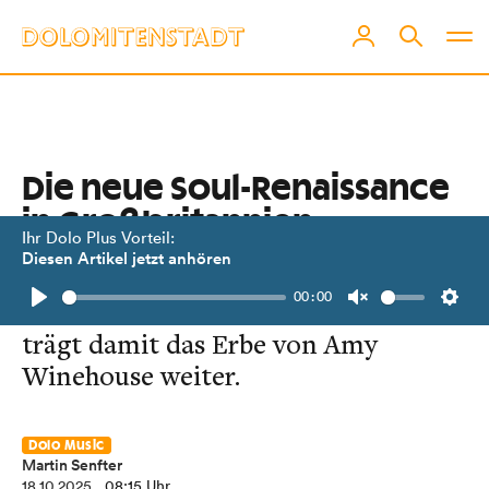
Die neue Soul-Renaissance
in Großbritannien
Ihr Dolo Plus Vorteil:
Diesen Artikel jetzt anhören
Eine junge Generation von
00:00
Künstlerinnen definiert Soul neu und
Play
Unmute
Setti
trägt damit das Erbe von Amy
Winehouse weiter.
Dolo Music
Martin Senfter
18.10.2025
, 08:15 Uhr