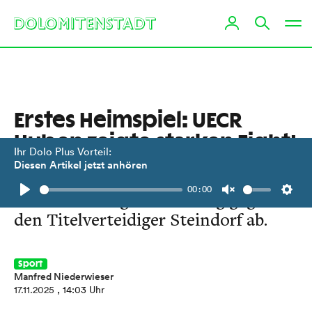
Erstes Heimspiel: UECR
Huben zeigte starken Fight!
Ihr Dolo Plus Vorteil:
Diesen Artikel jetzt anhören
Trotz Niederlage (2:3) lieferten die
00:00
Eisbären eine gute Leistung gegen
Play
Unmute
Setti
den Titelverteidiger Steindorf ab.
Sport
Manfred Niederwieser
17.11.2025
, 14:03 Uhr