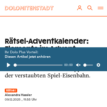
Rätsel-Adventkalender:
Elemente im Advent
Ihr Dolo Plus Vorteil:
Diesen Artikel jetzt anhören
Tag 9: Lena findet den nächsten
00:00
Hinweis zwischen alten Puppen und
Play
Unmute
Setti
der verstaubten Spiel-Eisenbahn.
Rätsel
Alexandra Hassler
09.12.2025
, 11:55 Uhr