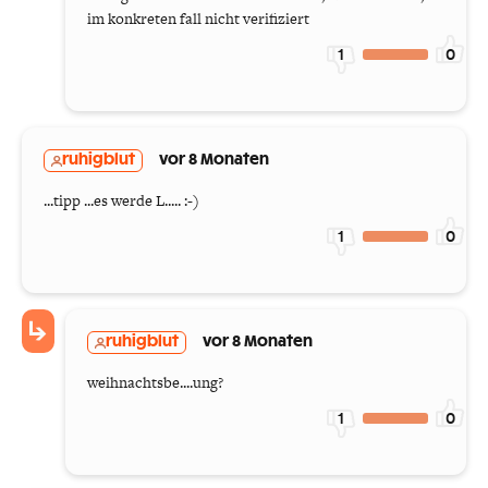
im konkreten fall nicht verifiziert
1
0
ruhigblut
vor 8 Monaten
...tipp ...es werde L..... :-)
1
0
ruhigblut
vor 8 Monaten
weihnachtsbe....ung?
1
0