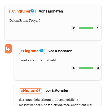
r.ingruber
vor 8 Monaten
Dekan Franz Troyer?
0
1
r.ingruber
vor 8 Monaten
...weil es ja um Kunst geht.
0
0
Photon 07
vor 8 Monaten
das kann nicht stimmen; advent zeitliche
messgewänder sind violett od. rosa, aber nicht lila;