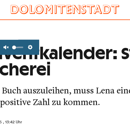
dventkalender: 
Unmute
Settings
ücherei
in Buch auszuleihen, muss Lena ei
e positive Zahl zu kommen.
5
, 13:42 Uhr