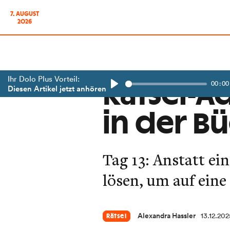
7. AUGUST
2026
Ihr Dolo Plus Vorteil:
00:00
Rätsel-A
Diesen Artikel jetzt anhören
Play
in der B
Tag 13: Anstatt e
lösen, um auf ein
Alexandra Hassler
13.12.202
Rätsel