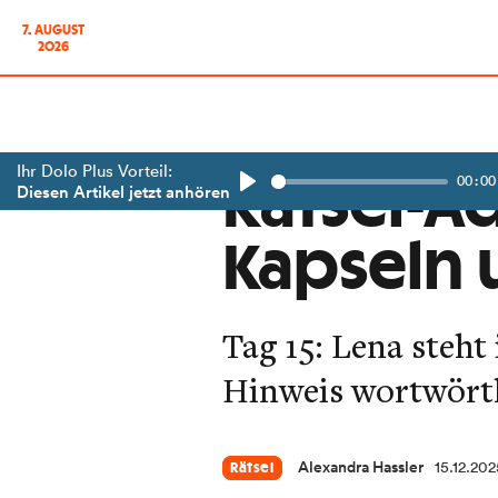
7. AUGUST
2026
Ihr Dolo Plus Vorteil:
00:00
Rätsel-A
Diesen Artikel jetzt anhören
Play
Kapseln 
Tag 15: Lena steh
Hinweis wortwörtl
Alexandra Hassler
15.12.202
Rätsel