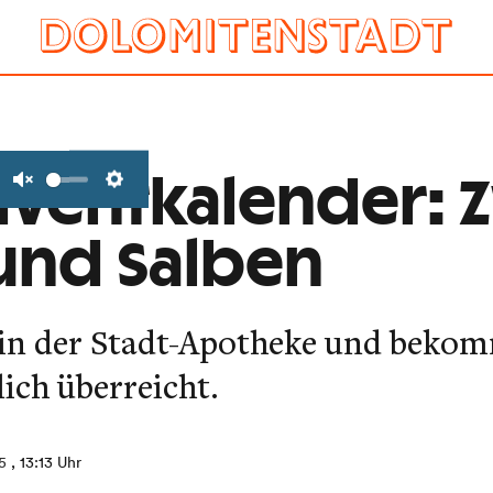
dventkalender: 
Unmute
Settings
und Salben
t in der Stadt-Apotheke und beko
ich überreicht.
5
, 13:13 Uhr