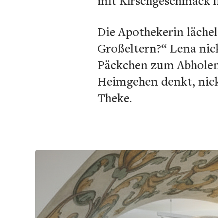
mit Kirschgeschmack li
Die Apothekerin lächel
Großeltern?“ Lena nick
Päckchen zum Abholen.
Heimgehen denkt, nickt
Theke.