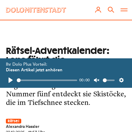
Rätsel-Adventkalender:
Lena fährt die
Ihr Dolo Plus Vorteil:
Schoberköpfl-Piste
Diesen Artikel jetzt anhören
00:00
Tag 22: Entlang der Piste mit der
Play
Unmute
Setti
Nummer fünf entdeckt sie Skistöcke,
die im Tiefschnee stecken.
Rätsel
Alexandra Hassler