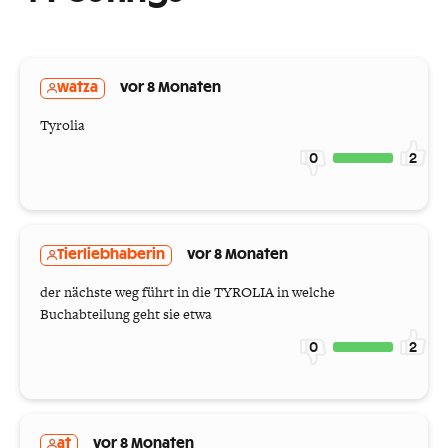
watza
vor 8 Monaten
Tyrolia
0
2
Tierliebhaberin
vor 8 Monaten
der nächste weg führt in die TYROLIA in welche
Buchabteilung geht sie etwa
0
2
at
vor 8 Monaten