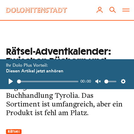
Rätsel-Adventkalender:
Zwischen Büchern und
Ihr Dolo Plus Vorteil:
Deko
Diesen Artikel jetzt anhören
00:00
Tag 23: Lena steht in der
Play
Unmute
Setti
Buchhandlung Tyrolia. Das
Sortiment ist umfangreich, aber ein
Produkt ist fehl am Platz.
Rätsel