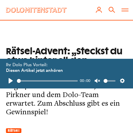
Rätsel-Advent: „Steckst du
etwa hinter all den
Ihr Dolo Plus Vorteil:
Rätseln?“
Diesen Artikel jetzt anhören
00:00
Tag 24: Lena wird von Oma, Gerhard
Play
Unmute
Setti
Pirkner und dem Dolo-Team
erwartet. Zum Abschluss gibt es ein
Gewinnspiel!
Rätsel